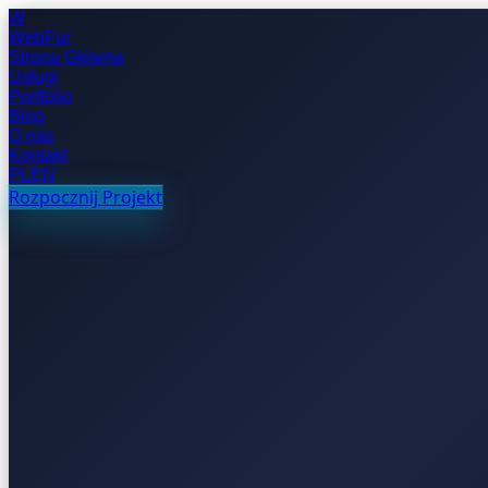
W
WebFur
Strona Główna
Usługi
Portfolio
Blog
O nas
Kontakt
PL
EN
Rozpocznij Projekt