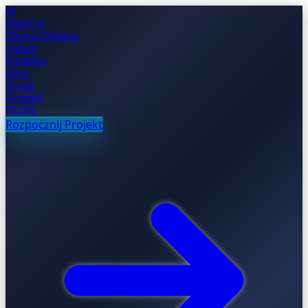
W
WebFur
Strona Główna
Usługi
Portfolio
Blog
O nas
Kontakt
PL
EN
Rozpocznij Projekt