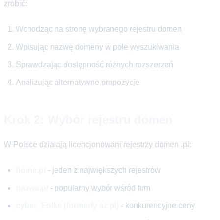
zrobić:
Wchodząc na stronę wybranego rejestru domen
Wpisując nazwę domeny w pole wyszukiwania
Sprawdzając dostępność różnych rozszerzeń
Analizując alternatywne propozycje
Krok 2: Wybór rejestru domen
W Polsce działają licencjonowani rejestrzy domen .pl:
home.pl
- jeden z największych rejestrów
nazwa.pl
- popularny wybór wśród firm
cyber_Folks (formerly az.pl)
- konkurencyjne ceny