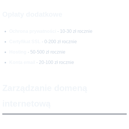
Opłaty dodatkowe
Ochrona prywatności
- 10-30 zł rocznie
Certyfikat SSL
- 0-200 zł rocznie
Hosting
- 50-500 zł rocznie
Konta email
- 20-100 zł rocznie
Zarządzanie domeną
internetową