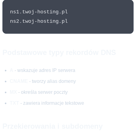
ns1.twoj-hosting.pl

Podstawowe typy rekordów DNS
A
- wskazuje adres IP serwera
CNAME
- tworzy alias domeny
MX
- określa serwer poczty
TXT
- zawiera informacje tekstowe
Przekierowania i subdomeny