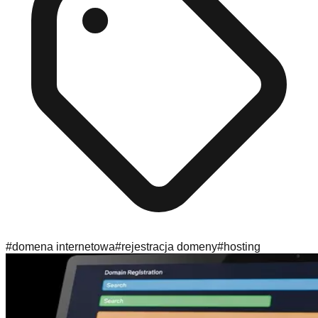
#
domena internetowa
#
rejestracja domeny
#
hosting