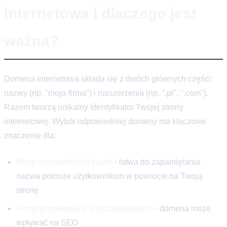
internetowa i dlaczego jest
ważna?
Domena internetowa składa się z dwóch głównych części:
nazwy (np. "moja-firma") i rozszerzenia (np. ".pl", ".com").
Razem tworzą unikalny identyfikator Twojej strony
internetowej. Wybór odpowiedniej domeny ma kluczowe
znaczenie dla:
Rozpoznawalności marki
- łatwa do zapamiętania
nazwa pomoże użytkownikom w powrocie na Twoją
stronę
Pozycjonowania w wyszukiwarkach
- domena może
wpływać na SEO