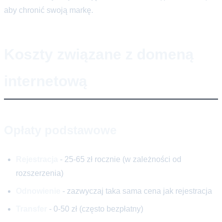
aby chronić swoją markę.
Koszty związane z domeną
internetową
Opłaty podstawowe
Rejestracja
- 25-65 zł rocznie (w zależności od
rozszerzenia)
Odnowienie
- zazwyczaj taka sama cena jak rejestracja
Transfer
- 0-50 zł (często bezpłatny)