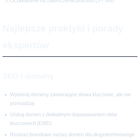
Oczekiwanie na zakończenie procesu (5-7 dni)
Najlepsze praktyki i porady
ekspertów
SEO i domeny
Wybieraj domeny zawierające słowa kluczowe, ale nie
przesadzaj
Unikaj domen z dokładnym dopasowaniem słów
kluczowych (EMD)
Rozważ brandowe nazwy domen dla długoterminowego