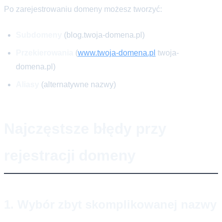
Po zarejestrowaniu domeny możesz tworzyć:
Subdomeny
(blog.twoja-domena.pl)
Przekierowania
(
www.twoja-domena.pl
twoja-
domena.pl)
Aliasy
(alternatywne nazwy)
Najczęstsze błędy przy
rejestracji domeny
1. Wybór zbyt skomplikowanej nazwy