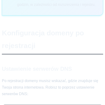
godzin, w zależności od rozszerzenia i rejestru.
Konfiguracja domeny po
rejestracji
Ustawienie serwerów DNS
Po rejestracji domeny musisz wskazać, gdzie znajduje się
Twoja strona internetowa. Robisz to poprzez ustawienie
serwerów DNS: