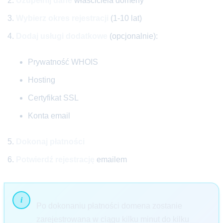
Uzupełnij dane
właściciela domeny
Wybierz okres rejestracji
(1-10 lat)
Dodaj usługi dodatkowe
(opcjonalnie):
Prywatność WHOIS
Hosting
Certyfikat SSL
Konta email
Dokonaj płatności
Potwierdź rejestrację
emailem
Po dokonaniu płatności domena zostanie
zarejestrowana w ciągu kilku minut do kilku