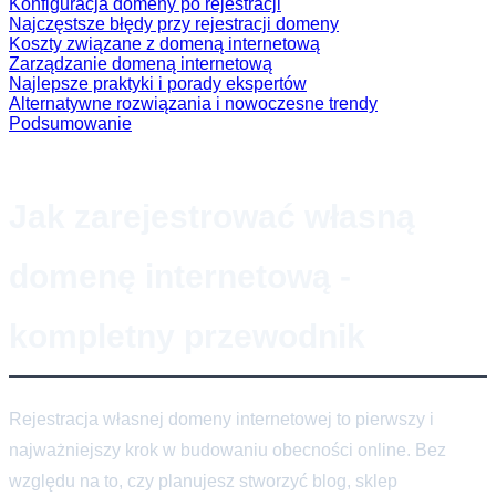
Konfiguracja domeny po rejestracji
Najczęstsze błędy przy rejestracji domeny
Koszty związane z domeną internetową
Zarządzanie domeną internetową
Najlepsze praktyki i porady ekspertów
Alternatywne rozwiązania i nowoczesne trendy
Podsumowanie
Jak zarejestrować własną
domenę internetową -
kompletny przewodnik
Rejestracja własnej domeny internetowej to pierwszy i
najważniejszy krok w budowaniu obecności online. Bez
względu na to, czy planujesz stworzyć blog, sklep