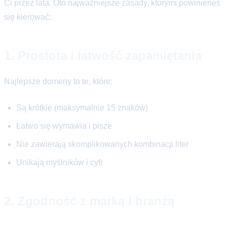
Ci przez lata. Oto najważniejsze zasady, którymi powinieneś
się kierować:
1. Prostota i łatwość zapamiętania
Najlepsze domeny to te, które:
Są krótkie (maksymalnie 15 znaków)
Łatwo się wymawia i pisze
Nie zawierają skomplikowanych kombinacji liter
Unikają myślników i cyfr
2. Zgodność z marką i branżą