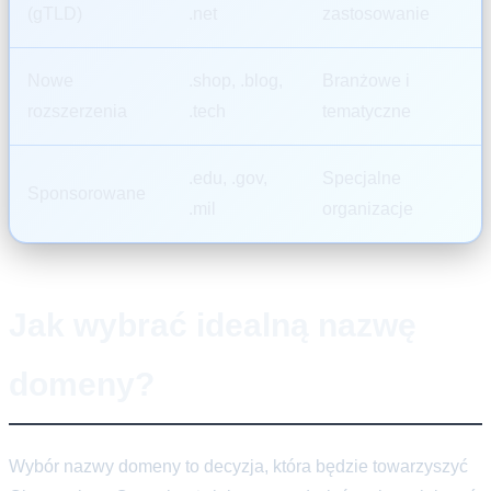
(gTLD)
.net
zastosowanie
Nowe
.shop, .blog,
Branżowe i
rozszerzenia
.tech
tematyczne
.edu, .gov,
Specjalne
Sponsorowane
.mil
organizacje
Jak wybrać idealną nazwę
domeny?
Wybór nazwy domeny to decyzja, która będzie towarzyszyć