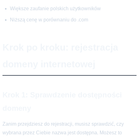
Większe zaufanie polskich użytkowników
Niższą cenę w porównaniu do .com
Krok po kroku: rejestracja
domeny internetowej
Krok 1: Sprawdzenie dostępności
domeny
Zanim przejdziesz do rejestracji, musisz sprawdzić, czy
wybrana przez Ciebie nazwa jest dostępna. Możesz to