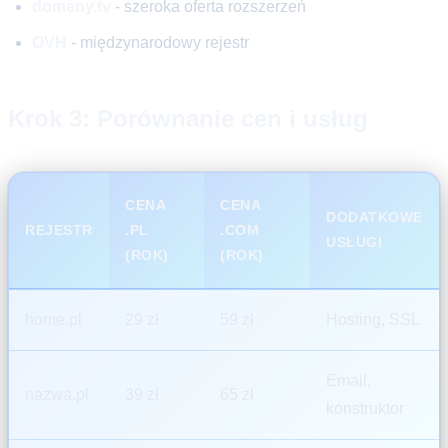
domeny.tv
- szeroka oferta rozszerzeń
OVH
- międzynarodowy rejestr
Krok 3: Porównanie cen i usług
CENA
CENA
DODATKOWE
REJESTR
.PL
.COM
USŁUGI
(ROK)
(ROK)
home.pl
29 zł
59 zł
Hosting, SSL
Email,
nazwa.pl
39 zł
65 zł
konstruktor